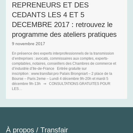
REPRENEURS ET DES
CEDANTS LES 4 ET 5
DECEMBRE 2017 : retrouvez le
programme des ateliers pratiques
9 novembre 2017
En présence des experts interprofessionnels de la transmission
d’entreprises : avocats, commissaires aux comptes, experts-
C
comptables, notaires, conseillers des Chambres de commerce et
d’industrie d’Ile-de-France Entrée gratuite sur
inscription : www.transfair.pro Palais Brongniart – 2 place de la
Bourse – Paris 2eme – Lundi 4 décembre 9h-20h et mardi 5
décembre 9h-13h ⇒ CONSULTATIONS GRATUITES POUR
LES…
À propos /
Transfair