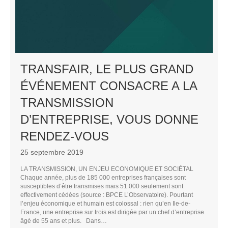
TRANSFAIR, LE PLUS GRAND
ÉVÉNEMENT CONSACRE A LA
TRANSMISSION
D’ENTREPRISE, VOUS DONNE
RENDEZ-VOUS
25 septembre 2019
LA TRANSMISSION, UN ENJEU ECONOMIQUE ET SOCIÉTAL
Chaque année, plus de 185 000 entreprises françaises sont
susceptibles d’être transmises mais 51 000 seulement sont
effectivement cédées (source : BPCE L’Observatoire). Pourtant
L
l’enjeu économique et humain est colossal : rien qu’en Ile-de-
France, une entreprise sur trois est dirigée par un chef d’entreprise
âgé de 55 ans et plus. Dans…