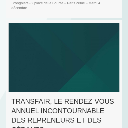
Brongniart – 2 place de la Bourse – Paris 2eme – Mardi 4
décembre…
N
D
TRANSFAIR, LE RENDEZ-VOUS
C
ANNUEL INCONTOURNABLE
DES REPRENEURS ET DES