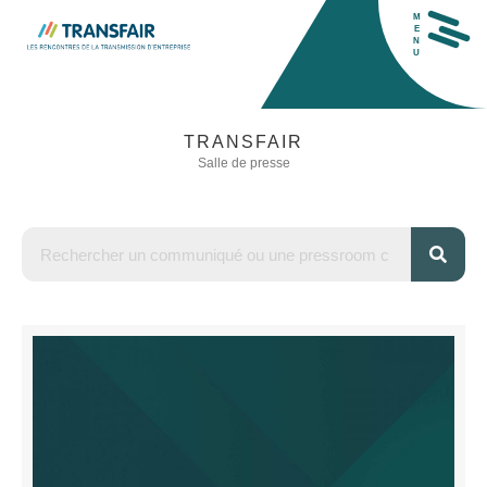
M
E
N
U
TRANSFAIR
Salle de presse
H