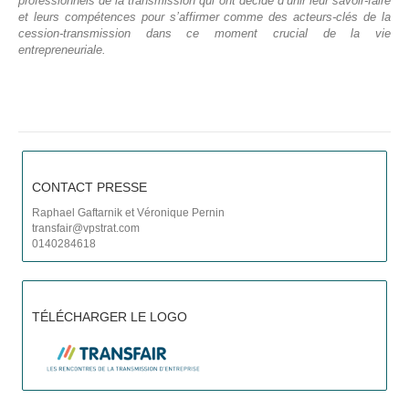
professionnels de la transmission qui ont décidé d’unir leur savoir-faire
et leurs compétences pour s’affirmer comme des acteurs-clés de la
cession-transmission dans ce moment crucial de la vie
entrepreneuriale.
CONTACT PRESSE
Raphael Gaftarnik et Véronique Pernin
transfair@vpstrat.com
0140284618
TÉLÉCHARGER LE LOGO
C