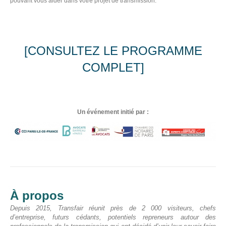
pouvant vous aider dans votre projet de transmission.
[CONSULTEZ LE PROGRAMME
COMPLET]
Un événement initié par :
P
À propos
Depuis 2015, Transfair réunit près de 2 000 visiteurs, chefs
C
d’entreprise, futurs cédants, potentiels repreneurs autour des