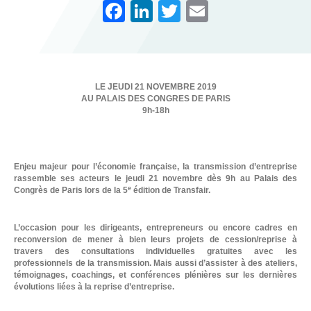
F
Li
T
E
a
n
wi
m
c
k
tt
ail
e
e
er
LE JEUDI 21 NOVEMBRE 2019
b
dI
AU PALAIS DES CONGRES DE PARIS
9h-18h
o
n
o
k
L
Enjeu majeur pour l’économie française, la transmission d’entreprise
rassemble ses acteurs le jeudi 21 novembre dès 9h au Palais des
e
Congrès de Paris lors de la 5
édition de Transfair.
L’occasion pour les dirigeants, entrepreneurs ou encore cadres en
reconversion de mener à bien leurs projets de cession/reprise à
travers des consultations individuelles gratuites avec les
professionnels de la transmission. Mais aussi d’assister à des ateliers,
témoignages, coachings, et conférences plénières sur les dernières
évolutions liées à la reprise d’entreprise.