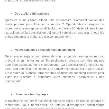
enjeux de la transmission d’entreprise.
Des ateliers thématiques
Qu’est-ce qu’un cédant attend d’un repreneur? Comment trouver des
fonds propres pour financer la reprise ? Opportunités et risques de
reprendre une entreprise en difficulté… A travers 20 ateliers thématiques,
les acteurs de la transmission délivreront conseils et analyses à tous les
entrepreneurs à la recherche d’accompagnement.
Nouveauté 2019 : des séances de coaching
Gérer son énergie et son stress dans un projet de cession ou reprise,
prévenir et surmonter les conflits relationnels, prendre soin des équipes
pour bien accompagner le changement… La transmission d’entreprise est
N
avant tout une histoire d’hommes, et peut être complexe sur le plan affectif.
C’est pourquoi Transfair propose trois séances de coaching collectif pour
aider les visiteurs à surmonter leurs émotions. Inscrivez-vous dès
D
maintenant !
C
Un espace témoignages
A travers l’espace dédié aux témoignages de chefs d’entreprise cédants et
repreneurs, vous bénéficierez de retours d’expérience enrichissants