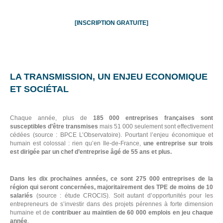
[INSCRIPTION GRATUITE]
LA TRANSMISSION, UN ENJEU ECONOMIQUE
ET
SOCIÉTAL
Chaque année, plus de
185 000 entreprises françaises sont
E
susceptibles d’être transmises
mais 51 000 seulement sont effectivement
cédées (source : BPCE L’Observatoire). Pourtant l’enjeu économique et
humain est colossal : rien qu’en Ile-de-France,
une entreprise sur trois
est dirigée par un chef d’entreprise âgé de 55 ans et plus.
Dans les dix prochaines années, ce sont 275 000 entreprises de la
région qui seront concernées, majoritairement des TPE de moins de 10
salariés
(source : étude CROCIS). Soit autant d’opportunités pour les
entrepreneurs de s’investir dans des projets pérennes à forte dimension
humaine et de
contribuer au maintien de 60 000 emplois en jeu chaque
année
.