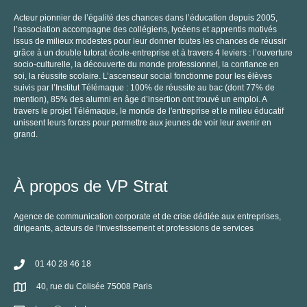
Acteur pionnier de l’égalité des chances dans l’éducation depuis 2005,
l’association accompagne des collégiens, lycéens et apprentis motivés
issus de milieux modestes pour leur donner toutes les chances de réussir
grâce à un double tutorat école-entreprise et à travers 4 leviers : l’ouverture
socio-culturelle, la découverte du monde professionnel, la confiance en
soi, la réussite scolaire. L’ascenseur social fonctionne pour les élèves
P
suivis par l’Institut Télémaque : 100% de réussite au bac (dont 77% de
mention), 85% des alumni en âge d’insertion ont trouvé un emploi. A
C
travers le projet Télémaque, le monde de l'entreprise et le milieu éducatif
unissent leurs forces pour permettre aux jeunes de voir leur avenir en
grand.
À propos de VP Strat
Agence de communication corporate et de crise dédiée aux entreprises,
C
dirigeants, acteurs de l'investissement et professions de services
01 40 28 46 18
40, rue du Colisée 75008 Paris