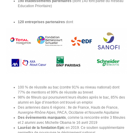
190
établissements partenaires
(dont 140 font partie du Réseau
Education Prioritaire)
120 entreprises partenaires
dont
R
100 % de réussite au bac (contre 91% au niveau national) dont
77% de mentions et 99% de réussite au brevet
98% de filleuls qui poursuivent leurs études après le bac, 85% des
alumni en âge d’insertion ont trouvé un emploi
Des antennes dans 6 régions : Ile de France, Hauts de France,
Auvergne-Rhône Alpes, PACA, Occitanie et Nouvelle Aquitaine
Des évènements marquants
, comme la rencontre entre 3 filleules
et 2 alumni avec Michelle Obama le 16 avril 2019
Lauréat de la fondation Epic
en 2019. Ce soutien supplémentaire
permettra de poursuivre le déploiement national