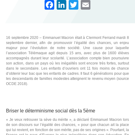
F
Li
T
E
a
n
wi
m
c
k
tt
ail
e
e
er
16 septembre 2020 – Emmanuel Macron était à Clermont Ferrand mardi 8
b
dI
septembre dernier, afin de promouvoir l’égalité des chances, un enjeu
majeur pour l’évolution de notre société. Une cause pour laquelle
o
n
l’association Télémaque agit depuis 15 ans, avec plus de 1600 élèves
accompagnés durant leur scolarité. L’association compte bien poursuivre
o
son action, dans un pays où les inégalités sont encore très fortes, surtout
dans le secondaire. Les enfants d’ouvriers ont 11 fois moins de chance
k
d’obtenir leur bac que les enfants de cadres. Il faut 6 générations pour que
les descendants de familles modestes atteignent le revenu moyen (source
OCDE 2018).
Briser le déterminisme social dès la 5ème
« Je veux retrouver la sève du mérite », a déclaré Emmanuel Macron lors
de son discours sur l’égalité des chances, « pour que chacun ait la place
qui lui revient, en fonction de son mérite, pas de ses origines ». Pourtant, la