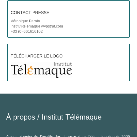
CONTACT PRESSE
Véronique Pernin
institut-telemaque@vpstrat.com
C
+33 (0) 661616102
TÉLÉCHARGER LE LOGO
À propos /
Institut Télémaque
Acteur pionnier de l’égalité des chances dans l’éducation depuis 2005,