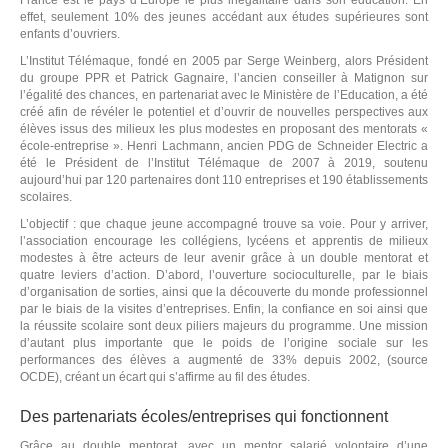
France est le pays d’Europe le plus inégalitaire dans son éducation. En
effet, seulement 10% des jeunes accédant aux études supérieures sont
enfants d’ouvriers.
L’Institut Télémaque, fondé en 2005 par Serge Weinberg, alors Président
du groupe PPR et Patrick Gagnaire, l’ancien conseiller à Matignon sur
l’égalité des chances, en partenariat avec le Ministère de l’Education, a été
créé afin de révéler le potentiel et d’ouvrir de nouvelles perspectives aux
L
élèves issus des milieux les plus modestes en proposant des mentorats «
école-entreprise ». Henri Lachmann, ancien PDG de Schneider Electric a
été le Président de l’Institut Télémaque de 2007 à 2019, soutenu
aujourd’hui par 120 partenaires dont 110 entreprises et 190 établissements
scolaires.
L’objectif : que chaque jeune accompagné trouve sa voie. Pour y arriver,
l’association encourage les collégiens, lycéens et apprentis de milieux
modestes à être acteurs de leur avenir grâce à un double mentorat et
quatre leviers d’action. D’abord, l’ouverture socioculturelle, par le biais
d’organisation de sorties, ainsi que la découverte du monde professionnel
par le biais de la visites d’entreprises. Enfin, la confiance en soi ainsi que
la réussite scolaire sont deux piliers majeurs du programme. Une mission
d’autant plus importante que le poids de l’origine sociale sur les
performances des élèves a augmenté de 33% depuis 2002, (source
OCDE), créant un écart qui s’affirme au fil des études.
Des partenariats écoles/entreprises qui fonctionnent
Grâce au double mentorat, avec un mentor salarié volontaire d’une