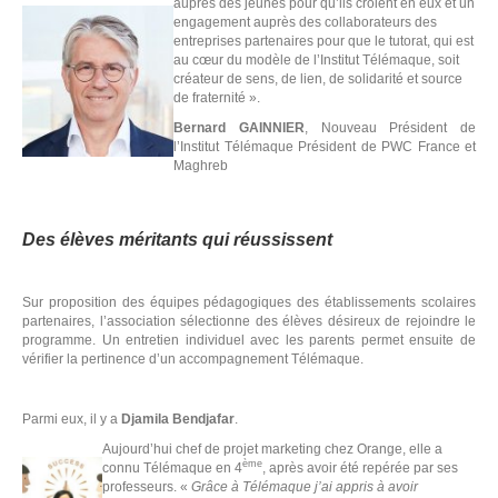
auprès des jeunes pour qu’ils croient en eux et un
engagement auprès des collaborateurs des
C
entreprises partenaires pour que le tutorat, qui est
au cœur du modèle de l’Institut Télémaque, soit
créateur de sens, de lien, de solidarité et source
de fraternité ».
Bernard GAINNIER
, Nouveau Président de
l’Institut Télémaque Président de PWC France et
Maghreb
Des élèves méritants qui réussissent
Sur proposition des équipes pédagogiques des établissements scolaires
partenaires, l’association sélectionne des élèves désireux de rejoindre le
programme. Un entretien individuel avec les parents permet ensuite de
vérifier la pertinence d’un accompagnement Télémaque.
Parmi eux, il y a
Djamila Bendjafar
.
Aujourd’hui chef de projet marketing chez Orange, elle a
ème
connu Télémaque en 4
, après avoir été repérée par ses
professeurs. «
Grâce à Télémaque j’ai appris à avoir