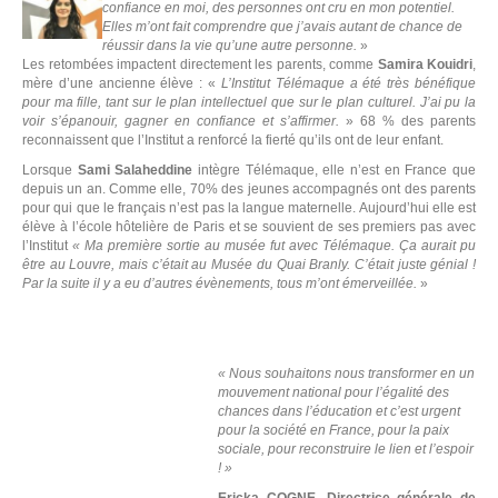
confiance en moi, des personnes ont cru en mon potentiel.
Elles m’ont fait comprendre que j’avais autant de chance de
réussir dans la vie qu’une autre personne.
»
Les retombées impactent directement les parents, comme
Samira Kouidri
,
mère d’une ancienne élève : «
L’Institut Télémaque a été très bénéfique
pour ma fille, tant sur le plan intellectuel que sur le plan culturel. J’ai pu la
voir s’épanouir, gagner en confiance et s’affirmer.
» 68 % des parents
reconnaissent que l’Institut a renforcé la fierté qu’ils ont de leur enfant.
Lorsque
Sami Salaheddine
intègre Télémaque, elle n’est en France que
depuis un an. Comme elle, 70% des jeunes accompagnés ont des parents
pour qui que le français n’est pas la langue maternelle. Aujourd’hui elle est
élève à l’école hôtelière de Paris et se souvient de ses premiers pas avec
l’Institut
« Ma première sortie au musée fut avec Télémaque. Ça aurait pu
être au Louvre, mais c’était au Musée du Quai Branly. C’était juste génial !
Par la suite il y a eu d’autres évènements, tous m’ont émerveillée.
»
P
C
« Nous souhaitons nous transformer en un
mouvement national pour l’égalité des
chances dans l’éducation et c’est urgent
pour la société en France, pour la paix
sociale, pour reconstruire le lien et l’espoir
! »
Ericka COGNE, Directrice générale de