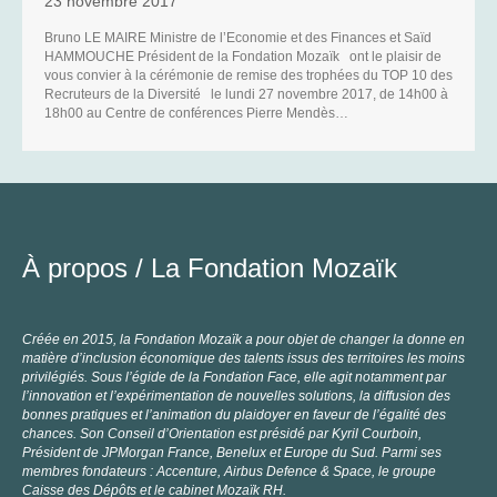
23 novembre 2017
P
Bruno LE MAIRE Ministre de l’Economie et des Finances et Saïd
HAMMOUCHE Président de la Fondation Mozaïk ont le plaisir de
C
vous convier à la cérémonie de remise des trophées du TOP 10 des
Recruteurs de la Diversité le lundi 27 novembre 2017, de 14h00 à
18h00 au Centre de conférences Pierre Mendès…
À propos /
La Fondation Mozaïk
Créée en 2015, la Fondation Mozaïk a pour objet de changer la donne en
matière d’inclusion économique des talents issus des territoires les moins
privilégiés. Sous l’égide de la Fondation Face, elle agit notamment par
l’innovation et l’expérimentation de nouvelles solutions, la diffusion des
bonnes pratiques et l’animation du plaidoyer en faveur de l’égalité des
chances. Son Conseil d’Orientation est présidé par Kyril Courboin,
Président de JPMorgan France, Benelux et Europe du Sud. Parmi ses
membres fondateurs : Accenture, Airbus Defence & Space, le groupe
Caisse des Dépôts et le cabinet Mozaïk RH.