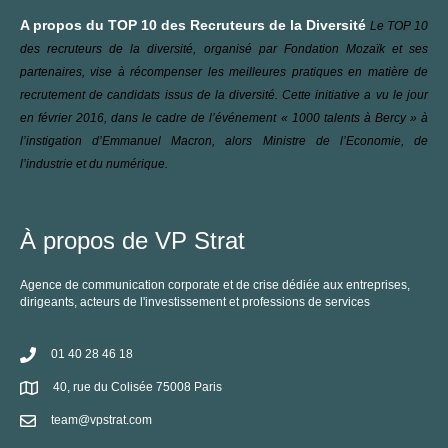
C
A propos du TOP 10 des Recruteurs de la Diversité
Le TOP 10
des recruteurs de la diversité, organisé par Fondation Mozaïk et ses
partenaires, vise à récompenser les meilleures pratiques en matière de
recrutement de candidats issus de la diversité. Cette initiative a vu le jour
en février 2016, dans le cadre de l’événement « 1000 talents à Bercy » à
l’instigation d’Emmanuel Macron, alors Ministre de l’Economie, de
l’industrie et du numérique.
À propos de VP Strat
Agence de communication corporate et de crise dédiée aux entreprises,
dirigeants, acteurs de l'investissement et professions de services
01 40 28 46 18
40, rue du Colisée 75008 Paris
team@vpstrat.com