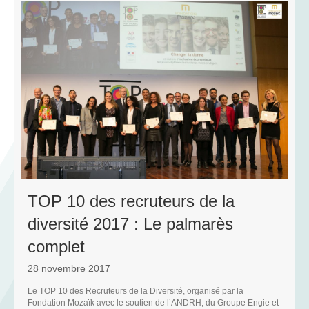
R
TOP 10 des recruteurs de la
diversité 2017 : Le palmarès
complet
28 novembre 2017
Le TOP 10 des Recruteurs de la Diversité, organisé par la
N
Fondation Mozaïk avec le soutien de l’ANDRH, du Groupe Engie et