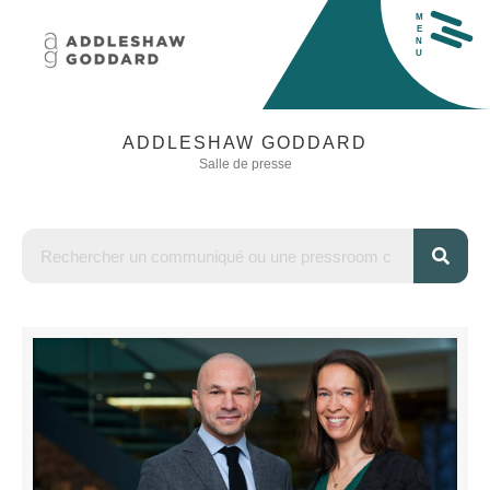
M
E
N
U
ADDLESHAW GODDARD
Salle de presse
H