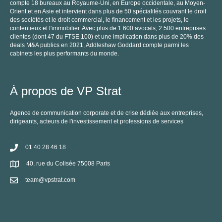
compte 18 bureaux au Royaume-Uni, en Europe occidentale, au Moyen-
Orient et en Asie et intervient dans plus de 50 spécialités couvrant le droit
C
des sociétés et le droit commercial, le financement et les projets, le
contentieux et l'immobilier. Avec plus de 1 600 avocats, 2 500 entreprises
clientes (dont 47 du FTSE 100) et une implication dans plus de 20% des
deals M&A publics en 2021, Addleshaw Goddard compte parmi les
cabinets les plus performants du monde.
À propos de VP Strat
Agence de communication corporate et de crise dédiée aux entreprises,
dirigeants, acteurs de l'investissement et professions de services
01 40 28 46 18
40, rue du Colisée 75008 Paris
team@vpstrat.com