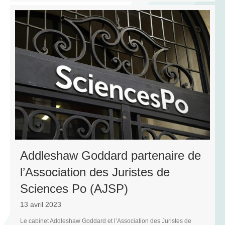
R
Addleshaw Goddard partenaire de
l’Association des Juristes de
Sciences Po (AJSP)
13 avril 2023
Le cabinet Addleshaw Goddard et l’Association des Juristes de