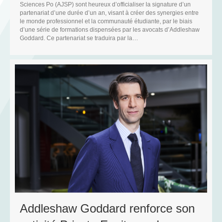
Sciences Po (AJSP) sont heureux d’officialiser la signature d’un
partenariat d’une durée d’un an, visant à créer des synergies entre
le monde professionnel et la communauté étudiante, par le biais
d’une série de formations dispensées par les avocats d’Addleshaw
Goddard. Ce partenariat se traduira par la…
N
D
C
Addleshaw Goddard renforce son