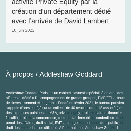
activité Private Equity par la
création d’un département dédié
avec l’arrivée de David Lambert
10 juin 2022
P
C
À propos /
Addleshaw Goddard
Addleshaw Goddard Paris est un cabinet d'avocats spécialisé en droit des
affaires et dédié à l'accompagnement de grands groupes, PME/ETI, acteurs
de l'investissement et dirigeants. Fondé en février 2021, le bureau parisien
s'appuie d'ores et déjà sur un collectif de 40 avocats (dont 18 associés) et
des expertises pointues en M&A, private equity, droit bancaire et financier,
fiscalité, droit de la concurrence, commercial, immobilier, contentieux, droit
pénal des affaires, droit social, IP/IT, arbitrage international, droit public, et
droit des entreprises en difficulté. À l'international, Addleshaw Goddard