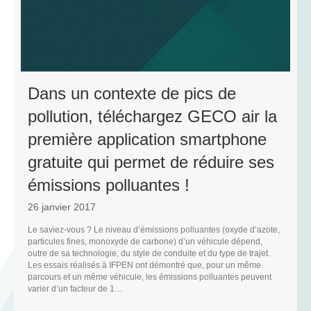
Dans un contexte de pics de
R
pollution, téléchargez GECO air la
première application smartphone
gratuite qui permet de réduire ses
émissions polluantes !
26 janvier 2017
Le saviez-vous ? Le niveau d’émissions polluantes (oxyde d’azote,
N
particules fines, monoxyde de carbone) d’un véhicule dépend,
outre de sa technologie, du style de conduite et du type de trajet.
D
Les essais réalisés à IFPEN ont démontré que, pour un même
parcours et un même véhicule, les émissions polluantes peuvent
varier d’un facteur de 1…
C