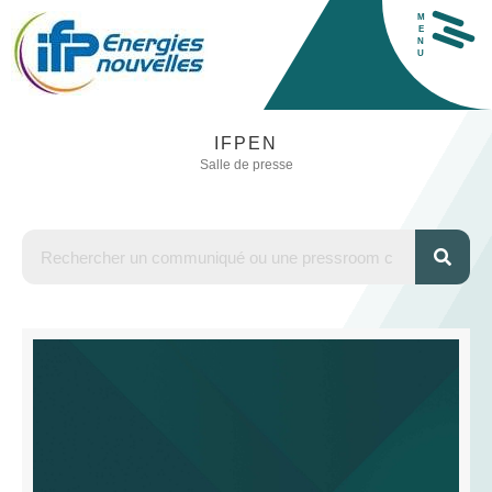
M
E
N
U
H
IFPEN
Salle de presse
L
E