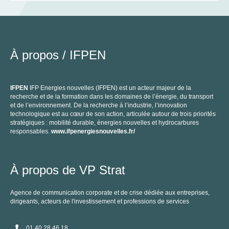
À propos /
IFPEN
P
IFPEN
IFP Energies nouvelles (IFPEN) est un acteur majeur de la
recherche et de la formation dans les domaines de l’énergie, du transport
C
et de l’environnement. De la recherche à l’industrie, l’innovation
technologique est au cœur de son action, articulée autour de trois priorités
stratégiques : mobilité durable, énergies nouvelles et hydrocarbures
responsables.
www.ifpenergiesnouvelles.fr/
À propos de VP Strat
Agence de communication corporate et de crise dédiée aux entreprises,
C
dirigeants, acteurs de l'investissement et professions de services
01 40 28 46 18