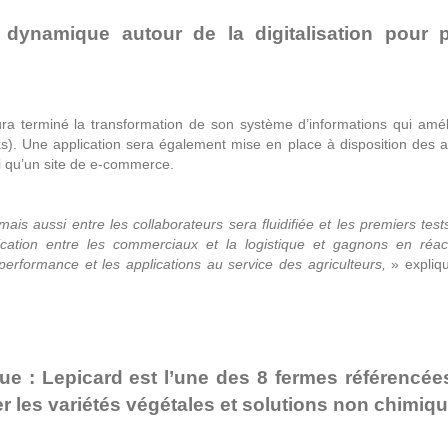
t dynamique autour de la digitalisation pour 
ra terminé la transformation de son système d’informations qui amél
cks). Une application sera également mise en place à disposition des a
si qu’un site de e-commerce.
e mais aussi entre les collaborateurs sera fluidifiée et les premiers tes
ation entre les commerciaux et la logistique et gagnons en réact
 performance et les applications au service des agriculteurs,
» expliq
ue : Lepicard est l’une des 8 fermes référencées
er les variétés végétales et solutions non chimiq