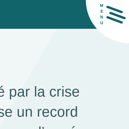
M
E
N
U
H
 par la crise
ise un record