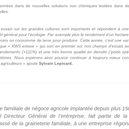
urs années dans de nouvelles solutions non chimiques testées dans 
lles.
essais sur les grandes cultures sont importants et répondent à une 
rêt général pour l’écologie. Par exemple plus le rendement d’un hectare
oins on consomme de terre pour produire. Cette année, c’est une vari
ique « KWS extase » qui sort en premier sur nos champs d’essais av
endements (+111%) et une très bonne qualité en densité (‘poids spéci
téines. Nous espérons ainsi pouvoir continuer à toujours mieux cons
 agriculteurs
» ajoute
Sylvain Lepicard.
se familiale de négoce agricole implantée depuis plus 1
 Directeur Général de l’entreprise, fait partie de la
assé de la graineterie familiale, à une entreprise régio