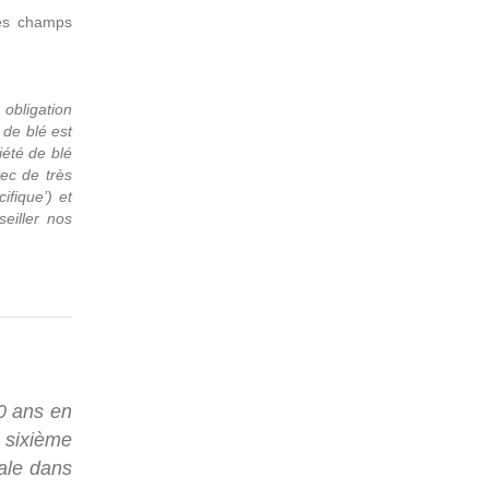
C
des champs
obligation
 de blé est
été de blé
ec de très
fique’) et
eiller nos
50 ans en
P
 sixième
nale dans