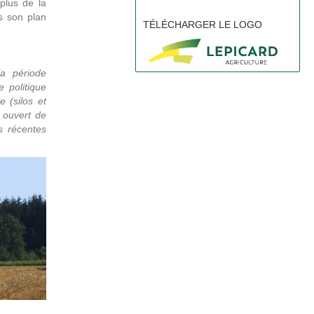
plus de la
ns son plan
TÉLÉCHARGER LE LOGO
E
la période
 politique
 (silos et
 ouvert de
s récentes
R