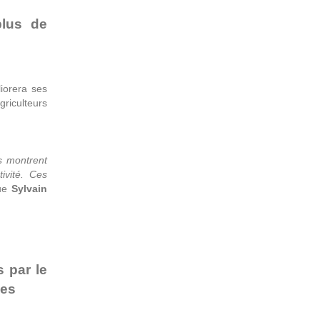
plus de
iorera ses
griculteurs
ts montrent
ivité. Ces
ue
Sylvain
N
 par le
ues
D