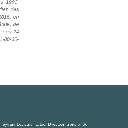
C
es 1990,
dien des
 2015, en
étale, de
e ses 24
1-80-60-
C
 Sylvain Lepicard, actuel Directeur Général de