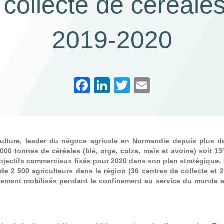
 collecte de céréale
2019-2020
F
Li
T
E
a
n
wi
m
c
k
tt
ail
e
e
er
iculture, leader du négoce agricole en Normandie depuis plus 
b
dI
 000 tonnes de céréales (blé, orge, colza, maïs et avoine) soit 1
o
n
bjectifs commerciaux fixés pour 2020 dans son plan stratégique.
de 2 500 agriculteurs dans la région (36 centres de collecte et 
o
rtement mobilisés pendant le confinement au service du monde a
k