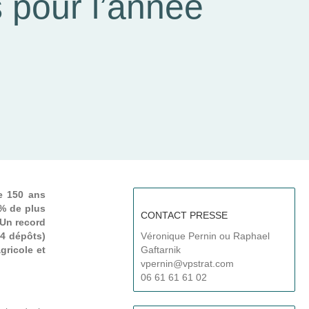
s pour l’année
L
de 150 ans
5% de plus
CONTACT PRESSE
 Un record
24 dépôts)
Véronique Pernin ou Raphael
gricole et
Gaftarnik
vpernin@vpstrat.com
06 61 61 61 02