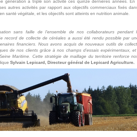
è génération a triplé son activité ces quinze dernières années. En 
 ses autres activités par rapport aux objectifs commerciaux fixés da
 santé végétale, et les objectifs sont atteints en nutrition animale.
sation sans faille de l’ensemble de nos collaborateurs pendant 
 record de collecte de céréales a aussi été rendu possible par une
enaires financiers. Nous avons acquis de nouveaux outils de collecte
iques de nos clients grâce à nos champs d’essais expérimentaux, et
eine Maritime. Cette stratégie de maillage du territoire renforce no
lique
Sylvain Lepicard, Directeur général de Lepicard Agriculture.