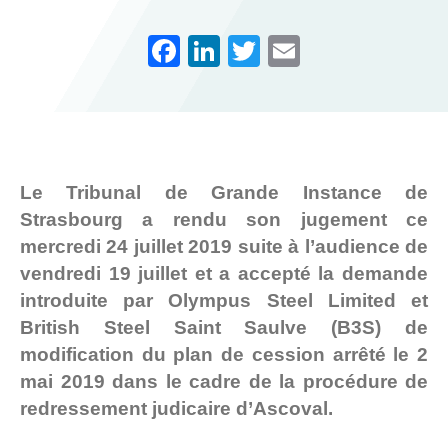
F
Li
T
E
a
n
wi
m
L
c
k
tt
ail
e
e
er
b
dI
Le Tribunal de Grande Instance de
o
n
Strasbourg a rendu son jugement ce
o
mercredi 24 juillet 2019 suite à l’audience de
k
vendredi 19 juillet et a accepté la demande
introduite par Olympus Steel Limited et
British Steel Saint Saulve (B3S) de
modification du plan de cession arrêté le 2
mai 2019 dans le cadre de la procédure de
redressement judicaire d’Ascoval.