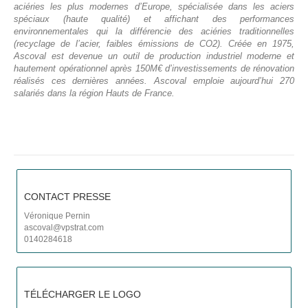
aciéries les plus modernes d’Europe, spécialisée dans les aciers
spéciaux (haute qualité) et affichant des performances
environnementales qui la différencie des aciéries traditionnelles
(recyclage de l’acier, faibles émissions de CO2). Créée en 1975,
Ascoval est devenue un outil de production industriel moderne et
hautement opérationnel après 150M€ d’investissements de rénovation
réalisés ces dernières années. Ascoval emploie aujourd’hui 270
salariés dans la région Hauts de France.
P
CONTACT PRESSE
Véronique Pernin
C
ascoval@vpstrat.com
0140284618
TÉLÉCHARGER LE LOGO