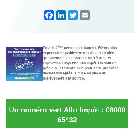
F
Li
T
E
a
n
wi
m
c
k
tt
ail
e
e
er
ème
Pour la 9
année consécutive, l’Ordre des
b
dI
experts-comptables se mobilise pour aider
gratuitement les contribuables à travers
o
n
l’opération citoyenne Allo Impôt.
Un soutien
précieux, et encore plus pour cette première
o
déclaration après la mise en place du
prélèvement à la source.
k
Un numéro vert Allo Impôt : 08000
65432