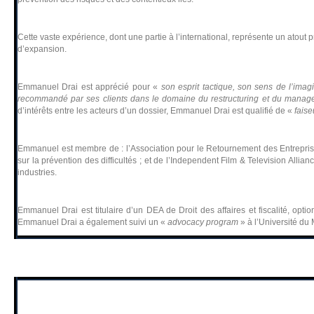
Cette vaste expérience, dont une partie à l’international, représente un atou
d’expansion.
Emmanuel Drai est apprécié pour «
son esprit tactique, son sens de l’imag
recommandé par ses clients dans le domaine du restructuring et du manageme
d’intérêts entre les acteurs d’un dossier, Emmanuel Drai est qualifié de «
faise
Emmanuel est membre de : l’Association pour le Retournement des Entreprises
sur la prévention des difficultés ; et de l’Independent Film & Television Allian
industries.
Emmanuel Drai est titulaire d’un DEA de Droit des affaires et fiscalité, opti
Emmanuel Drai a également suivi un «
advocacy program
» à l’Université du