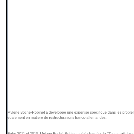
Mylène Boché-Robinet a développé une expertise spécifique dans les probléma
également en matière de restructurations franco-allemandes.
Entre 2011 et 2015, Mylène Boché-Robinet a été chargée de TD de droit des en