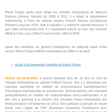
Pierre Forget, après avoir dirigé les activités restructuring de Marccus
Partners (Groupe Mazars) de 2008 à 2012, il a dirigé le département
restructuring à Paris du cabinet anglais Pinsent Masons (ex-Marccus
Partners) jusqu’en 2016, date à laquelle il a rejoint le cabinet Advocacy 4
aux côtés d’Emmanuel Drai. Il a également exercé au sein des cabinets
White & Case, puis Clifford Chance entre 1993 et 2008.
Ayant été contrôleur de gestion d’entreprises en difficulté avant d’être
avocat, Pierre Forget maîtrise l’articulation du chiffre et du droit.
Accès à la biographie complète de Pierre Forget
Mylène Boché-Robinet
a exercé pendant près de 10 ans au sein de
l’équipe restructuring du cabinet Clifford Chance. Elle y a développé une
expertise spécifique en matière de restructurations transfrontalières,
d’envergure internationale ou européenne. Germanophone, elle intervient
particulièrement en matière de restructurations franco-allemandes. A ce
titre, elle a participé à la création des Journées Franco-Allemandes des
Restructurations d’Entreprises en 2013. Elle participe au groupe de travail
formé sous l’égide de l’EIP (European Insolvency Practioners) pour