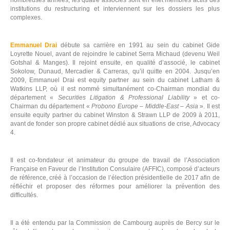
nombreuses années, les quatre associés sont en effet membres actifs des
institutions du restructuring et interviennent sur les dossiers les plus
complexes.
Emmanuel Drai
débute sa carrière en 1991 au sein du cabinet Gide
Loyrette Nouel, avant de rejoindre le cabinet Serra Michaud (devenu Weil
Gotshal & Manges). Il rejoint ensuite, en qualité d’associé, le cabinet
Sokolow, Dunaud, Mercadier & Carreras, qu’il quitte en 2004. Jusqu’en
2009, Emmanuel Drai est equity partner au sein du cabinet Latham &
Watkins LLP, où il est nommé simultanément co-Chairman mondial du
département «
Securities Litigation & Professional Liability
» et co-
Chairman du département «
Probono Europe – Middle-East – Asia
». Il est
ensuite equity partner du cabinet Winston & Strawn LLP de 2009 à 2011,
avant de fonder son propre cabinet dédié aux situations de crise, Advocacy
4.
Il est co-fondateur et animateur du groupe de travail de l’Association
Française en Faveur de l’Institution Consulaire (AFFIC), composé d’acteurs
de référence, créé à l’occasion de l’élection présidentielle de 2017 afin de
réfléchir et proposer des réformes pour améliorer la prévention des
difficultés.
Il a été entendu par la Commission de Cambourg auprès de Bercy sur le