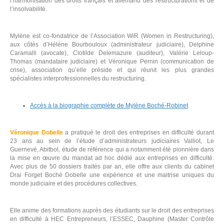
l’harmonisation des droits français et allemand des restructurations et de
l’insolvabilité.
Mylène est co-fondatrice de l’Association WiR (Women in Restructuring),
aux côtés d’Hélène Bourbouloux (administrateur judiciaire), Delphine
Caramalli (avocate), Clotilde Delemazure (auditeur), Valérie Leloup-
Thomas (mandataire judiciaire) et Véronique Pernin (communication de
crise), association qu’elle préside et qui réunit les plus grandes
spécialistes interprofessionnelles du restructuring.
Accès à la biographie complète de Mylène Boché-Robinet
Véronique
Dobelle
a pratiqué le droit des entreprises en difficulté durant
23 ans au sein de l’étude d’administrateurs judiciaires Valliot, Le
Guernevé, Abitbol, étude de référence qui a notamment été pionnière dans
la mise en œuvre du mandat ad hoc dédié aux entreprises en difficulté.
Avec plus de 50 dossiers traités par an, elle offre aux clients du cabinet
Drai Forget Boché Dobelle une expérience et une maitrise uniques du
monde judiciaire et des procédures collectives.
Elle anime des formations auprès des étudiants sur le droit des entreprises
en difficulté à HEC Entrepreneurs, l’ESSEC, Dauphine (Master Contrôle