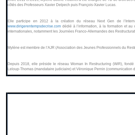
côtés des Professeurs Xavier Delpech puis François-Xavier Lucas.
Elle participe en 2012 à la création du réseau Next Gen de l’Internat
www.dirigerentempsdecrise.com
dédié à l’information, à la formation et au 
internationales, notamment les Journées Franco-Allemandes des Restructurati
Mylène est membre de l’AJR (Association des Jeunes Professionnels du Restr
Depuis 2018, elle préside le réseau Woman In Restructuring (WiR), fondé a
Leloup-Thomas (mandataire judiciaire) et Véronique Pernin (communication de cr