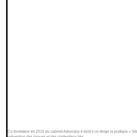
Co-fondateur en 2015 du cabinet Advocacy 4 dont il co-dirige la pratique «
Si
prévention des risques et des contentieux liés.