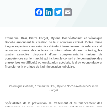
F
Li
T
E
a
n
wi
m
c
k
tt
ail
e
e
er
Emmanuel Drai, Pierre Forget, Mylène Boché-Robinet et Véronique
b
dI
Dobelle annoncent la création de leur nouveau cabinet. Dotés d’une
longue expérience au sein de cabinets internationaux de référence et
o
n
reconnus comme des acteurs incontournables du restructuring, les
quatre associés disposent d’une complémentarité unique de
o
compétences sur le marché qui incluent le conseil et le contentieux des
entreprises en difficulté ou en situation spéciale, le droit économique et
k
financier et la pratique de l’administration judiciaire.
Véronique Dobelle, Emmanuel Drai, Mylène Boché-Robinet et Pierre
Forget
Spécialistes de la prévention, du traitement et du financement des