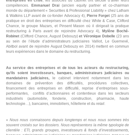
entreprises en crise
, les associés du cabinet ont décidé d’allier leurs
compétences.
Emmanuel Drai
(ancien equity partner et co-chairman
monde du département « Securities & Professional Liability » chez Latham
& Watkins LLP avant de co-fonder Advocacy 4),
Pierre Forget
(25 ans de
pratique en droit des entreprises en difficulté chez White & Case, Clifford
Chance, le groupe Mazars, et Pinsent Mason où il dirigeait la pratique
restructuring à Paris avant de rejoindre Advocacy 4),
Mylène Boché-
Robinet
(Clifford Chance, August Debouzy)
et Véronique Dobelle
(23 ans
au sein de l’étude d’administrateurs judiciaires Valliot, Le Guernevé,
Abitbol avant de rejoindre August Debouzy en 2014) mettent en commun
leurs expériences dans le domaine du restructuring.
Au service des entreprises et de tous les acteurs du restructuring,
qu’ils soient investisseurs, banques, administrateurs judiciaires ou
mandataires judiciaires,
le cabinet intervient notamment dans les
domaines de prévention des difficultés, procédures collectives,
financement des entreprises en difficulté, reprise d’entreprises sous-
performantes, conflits d’actionnaires et contentieux dans les secteurs
industriels (automobile, fonderie, construction, pharmacie, haute
technologie…), bancaires, immobiliers, hôtellerie et du
retail
.
«
Nous nous connaissons depuis longtemps et nous nous sommes très
souvent croisés sur les dossiers. Nous représentons la même typologie de
clientèle : ETI, grands groupes, investisseurs & fonds d’investissements,