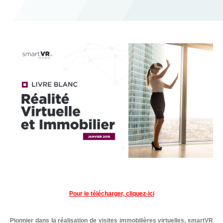
a
n
wi
m
c
k
tt
ail
e
e
er
b
dI
o
n
o
k
Pour le télécharger, cliquez-ici
Pionnier dans la réalisation de visites immobilières virtuelles, smartVR