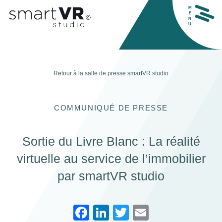
M
E
N
U
Retour à la salle de presse
smartVR studio
COMMUNIQUÉ DE PRESSE
Sortie du Livre Blanc : La réalité
virtuelle au service de l’immobilier
H
par smartVR studio
F
Li
T
E