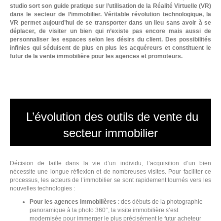
studio sort son guide pratique sur l’utilisation de la Réalité Virtuelle (VR)
dans le secteur de l’immobilier. Véritable révolution technologique, la
VR permet aujourd’hui de se transporter dans un lieu sans avoir à se
déplacer, de visiter un bien qui n’existe pas encore mais aussi de
personnaliser les espaces selon les désirs du client. Des possibilités
infinies qui séduisent de plus en plus les acquéreurs et constituent le
futur de la vente immobilière pour les agences et promoteurs.
L
L’évolution des outils de vente du
secteur immobilier
Décision de taille dans la vie d’un individu, l’acquisition d’un bien
nécessite une longue réflexion et de nombreuses visites. Pour faciliter ce
processus, les acteurs de l’immobilier se sont rapidement tournés vers les
nouvelles technologies :
Pour les agences immobilières
: des débuts de la photographie
panoramique à la photo 360°, la visite immobilière s’est
modernisée pour immerger le plus précisément le futur acheteur