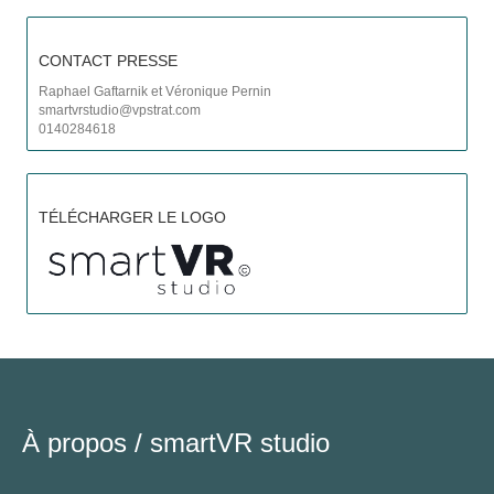
CONTACT PRESSE
Raphael Gaftarnik et Véronique Pernin
smartvrstudio@vpstrat.com
0140284618
C
TÉLÉCHARGER LE LOGO
À propos /
smartVR studio