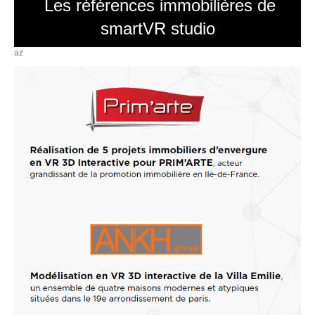
Les références immobilières de
smartVR studio
az
P
C