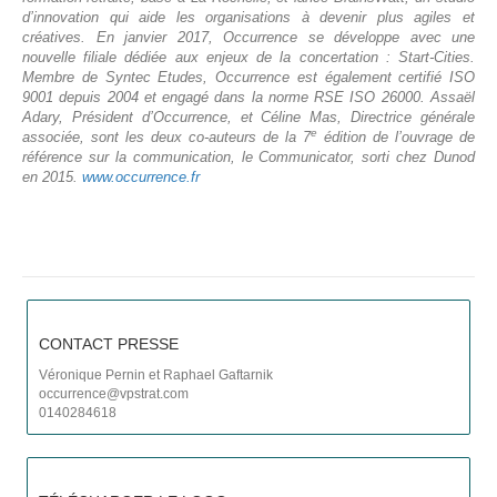
d’innovation qui aide les organisations à devenir plus agiles et
créatives. En janvier 2017, Occurrence se développe avec une
P
nouvelle filiale dédiée aux enjeux de la concertation : Start-Cities.
Membre de Syntec Etudes, Occurrence est également certifié ISO
9001 depuis 2004 et engagé dans la norme RSE ISO 26000.
Assaël
C
Adary, Président d’Occurrence, et Céline Mas, Directrice générale
e
associée, sont les deux co-auteurs de la 7
édition de l’ouvrage de
référence sur la communication, le Communicator, sorti chez Dunod
en 2015.
www.occurrence.fr
CONTACT PRESSE
Véronique Pernin et Raphael Gaftarnik
occurrence@vpstrat.com
0140284618