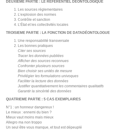
DEUXIEME PARTIE : LE RÉFÉRENTIEL DÉONTOLOGIQUE
R
Les sources réglementaires
L’explosion des normes
Contrôle et sanction
L’État et les collectivités locales
TROISIEME PARTIE : LA FONCTION DE DATADÉONTOLOGUE
Une responsabilité transversale
Les bonnes pratiques
Citer ses sources
Tracer les données publiées
Afficher des sources reconnues
Confronter plusieurs sources
Bien choisir ses unités de mesure
Privilégier les formulations univoques
Faciliter la lecture des données
Justifier quantitativement les commentaires qualitatifs
Garantir la sincérité des données
QUATRIEME PARTIE : 5 CAS EXEMPLAIRES
N°1 : un honneur dangereux !
Le mieux : ennemi du bien ?
Mieux vaut moins mais mieux
Allegro ma non troppo
Un seul être vous manque, et tout est dépeuplé