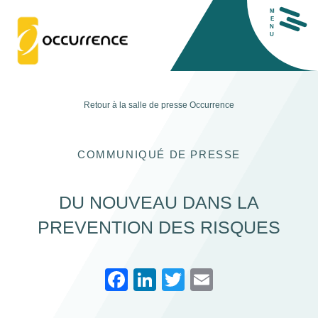
M
E
N
U
Retour à la salle de presse
Occurrence
COMMUNIQUÉ DE PRESSE
DU NOUVEAU DANS LA
H
PREVENTION DES RISQUES
F
Li
T
E
a
n
wi
m