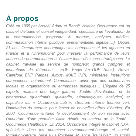
À propos
Créé en 1995 par Assaël Adary et Benoit Volatier, Occurrence est un
cabinet d’études et conseil indépendant, spécialiste de l’évaluation de
la communication (corporate & marque, analyses médias,
communication interne, publique, événementielle, digitale,…).
Depuis
21 ans, Occurrence accompagne les entreprises et les agences en
France et à l’international pour mesurer la performance de leurs
actions de communication et éclairer leurs décisions stratégiques. Le
cabinet travaille au service de nombreux grands comptes et
institutions de référence : EDF, Engie (ex-GDF Suez), Areva,
Carrefour, BNP Paribas, Airbus, MAIF, INPI, ministères, institutions
européennes notamment Commission, ainsi que des collectivités
locales et organisations ou entreprises publiques… L’équipe de 25
experts maitrise une large gamme d’outils d’évaluation et de
prospective (quantitatifs, qualitatifs, sémiologiques, analytics) et
capitalise sur « Occurrence Lab », structure interne tournée vers
l’innovation du secteur, pour lancer de nouvelles offres d’études.
En
2008, Occurrence entame le développement de son réseau avec
l’ouverture d’une première filiale dédiée au secteur de la Santé :
Occurrence Healthcare. En 2014, Occurrence intègre le cabinet NXA,
spécialisé dans les domaines environnement-énergie et social-
formation-retraite, basé à La Rochelle, et lance BrainsWatt, un studio