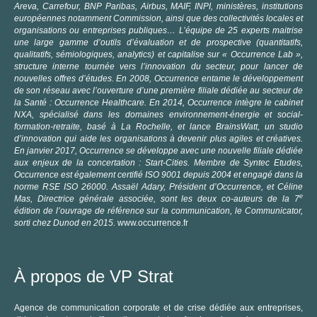
Areva, Carrefour, BNP Paribas, Airbus, MAIF, INPI, ministères, institutions
européennes notamment Commission, ainsi que des collectivités locales et
organisations ou entreprises publiques… L’équipe de 25 experts maitrise
une large gamme d’outils d’évaluation et de prospective (quantitatifs,
qualitatifs, sémiologiques, analytics) et capitalise sur « Occurrence Lab »,
structure interne tournée vers l’innovation du secteur, pour lancer de
nouvelles offres d’études.
En 2008, Occurrence entame le développement
de son réseau avec l’ouverture d’une première filiale dédiée au secteur de
la Santé : Occurrence Healthcare. En 2014, Occurrence intègre le cabinet
NXA, spécialisé dans les domaines environnement-énergie et social-
formation-retraite, basé à La Rochelle, et lance BrainsWatt, un studio
d’innovation qui aide les organisations à devenir plus agiles et créatives.
En janvier 2017, Occurrence se développe avec une nouvelle filiale dédiée
aux enjeux de la concertation : Start-Cities.
Membre de Syntec Etudes,
Occurrence est également certifié ISO 9001 depuis 2004 et engagé dans la
norme RSE ISO 26000.
Assaël Adary, Président d’Occurrence, et Céline
e
Mas, Directrice générale associée, sont les deux co-auteurs de la 7
édition de l’ouvrage de référence sur la communication, le Communicator,
sorti chez Dunod en 2015.
www.occurrence.fr
À propos de VP Strat
Agence de communication corporate et de crise dédiée aux entreprises,