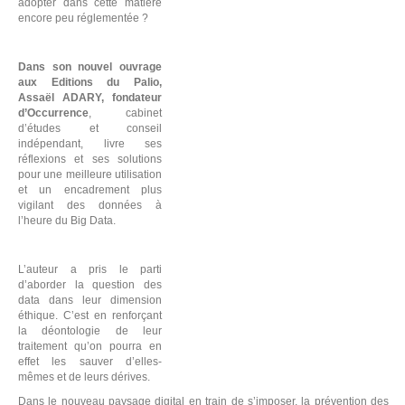
adopter dans cette matière
encore peu réglementée ?
Dans son nouvel ouvrage
aux Editions du Palio,
Assaël ADARY, fondateur
d’Occurrence
, cabinet
d’études et conseil
indépendant, livre ses
réflexions et ses solutions
pour une meilleure utilisation
et un encadrement plus
vigilant des données à
l’heure du Big Data.
E
L’auteur a pris le parti
d’aborder la question des
data dans leur dimension
éthique. C’est en renforçant
la déontologie de leur
traitement qu’on pourra en
effet les sauver d’elles-
mêmes et de leurs dérives.
Dans le nouveau paysage digital en train de s’imposer, la prévention des