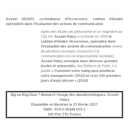
Assaël ADARY, co-fondateur d’Occurrence, cabinet d’études
spécialiste dans l’évaluation des actions de communication
Après des études de philosophie et un magistère au
CELSA,
Assaël Adary
a co-fondé en 1995
le
cabinet d’études Occurrence, spécialisé dans
l’évaluation des actions de communication
. Auteur
de plusieurs ouvrages consacrés à la
communication et à la responsabilité sociétale
,
N
Assaël Adary enseigne dans diverses grandes
écoles et universités.
Aux Éditions du Palio, il a
publié
«
Comment votre swing peut am
éliorer
D
votre management
» (2012) et
«Les 100 premiers
jours d
’un(e) dircom
» (2014).
C
Big ou Bug Data ? Manuel à l’usage des datadéontologues, Assaël
Adary
Disponible en librairies le 23 février 2017
ISBN : 978-2-35449-075-1
16€ Prix TTC France