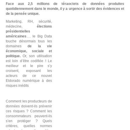
Face aux 2,5 millions de téraoctets de données produites
quotidiennement dans le monde, il y a urgence à sortir des évidences et
de la pensée unique.
L
Marketing, RH, sécurité,
médecine,
élections
présidentielles
américaines
…. le Big Data
touche désormais tous les
domaines
de la vie
économique, sociale et
politique.
Or, son utilisation
est loin d’être codifiée ! Le
meilleur et le pire s’y
croisent, exposant les
acteurs de ce nouvel
Eldorado numérique à des
risques inédits
Comment les producteurs de
données doivent-ils prévenir
ces risques ? Comment les
consommateurs peuvent-ils
s’en protéger ? Quels
critères, quelles normes