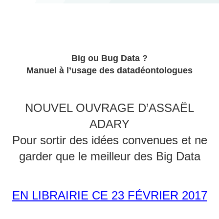
c
k
tt
ail
e
e
er
b
dI
o
n
Big ou Bug Data ?
o
Manuel à l’usage des datadéontologues
k
NOUVEL OUVRAGE D’ASSAËL
ADARY
Pour sortir des idées convenues et ne
garder que le meilleur des Big Data
EN LIBRAIRIE CE 23 FÉVRIER 2017