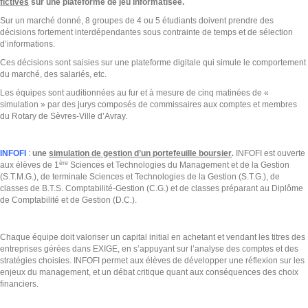
fictives
sur une plateforme de jeu informatisée.
Sur un marché donné, 8 groupes de 4 ou 5 étudiants doivent prendre des
décisions fortement interdépendantes sous contrainte de temps et de sélection
d’informations.
Ces décisions sont saisies sur une plateforme digitale qui simule le comportement
du marché, des salariés, etc.
Les équipes sont auditionnées au fur et à mesure de cinq matinées de «
simulation » par des jurys composés de commissaires aux comptes et membres
du Rotary de Sèvres-Ville d’Avray.
INFOFI
:
une
simulation de gestion d’un portefeuille boursier
.
INFOFI est ouverte
ère
aux élèves de 1
Sciences et Technologies du Management et de la Gestion
(S.T.M.G.), de terminale Sciences et Technologies de la Gestion (S.T.G.), de
classes de B.T.S. Comptabilité-Gestion (C.G.) et de classes préparant au Diplôme
de Comptabilité et de Gestion (D.C.).
Chaque équipe doit valoriser un capital initial en achetant et vendant les titres des
entreprises gérées dans EXIGE, en s’appuyant sur l’analyse des comptes et des
stratégies choisies. INFOFI permet aux élèves de développer une réflexion sur les
enjeux du management, et un débat critique quant aux conséquences des choix
financiers.