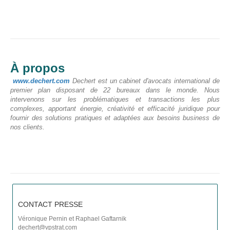
C
À propos
www.dechert.com
Dechert est un cabinet d'avocats international de
premier plan disposant de 22 bureaux dans le monde. Nous
intervenons sur les problématiques et transactions les plus
complexes, apportant énergie, créativité et efficacité juridique pour
fournir des solutions pratiques et adaptées aux besoins business de
nos clients.
P
CONTACT PRESSE
C
Véronique Pernin et Raphael Gaftarnik
dechert@vpstrat.com