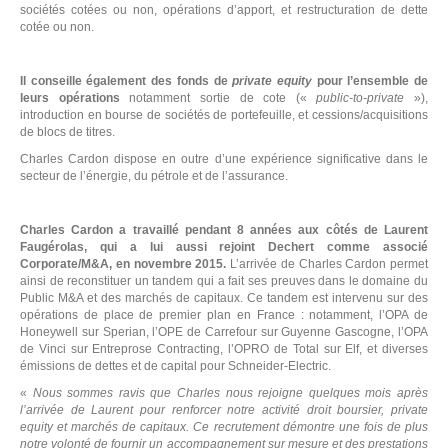
sociétés cotées ou non, opérations d’apport, et restructuration de dette
cotée ou non.
E
Il conseille également des fonds de
private equity
pour l’ensemble de
leurs opérations
notamment sortie de cote («
public-to-private
»),
introduction en bourse de sociétés de portefeuille, et cessions/acquisitions
de blocs de titres.
Charles Cardon dispose en outre d’une expérience significative dans le
secteur de l’énergie, du pétrole et de l’assurance.
Charles Cardon a travaillé pendant 8 années aux côtés de Laurent
Faugérolas, qui a lui aussi rejoint Dechert comme associé
Corporate/M&A, en novembre 2015.
L’arrivée de Charles Cardon permet
ainsi de reconstituer un tandem qui a fait ses preuves dans le domaine du
Public M&A et des marchés de capitaux. Ce tandem est intervenu sur des
opérations de place de premier plan en France : notamment, l’OPA de
Honeywell sur Sperian, l’OPE de Carrefour sur Guyenne Gascogne, l’OPA
de Vinci sur Entreprose Contracting, l’OPRO de Total sur Elf, et diverses
émissions de dettes et de capital pour Schneider-Electric.
«
Nous sommes ravis que Charles nous rejoigne quelques mois après
l’arrivée de Laurent pour renforcer notre activité droit boursier, private
R
equity et marchés de capitaux. Ce recrutement démontre une fois de plus
notre volonté de fournir un accompagnement sur mesure et des prestations