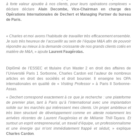
à forte valeur ajoutée à nos clients, pour leurs opérations complexes
»
déclare déclare
Alain Decombe, Vice-Chairman en charge des
Opérations Internationales de Dechert et Managing Partner du bureau
de Paris.
«
Charles et moi avons l’habitude de travailler très efficacement ensemble.
Je suis très heureux de l’accueillir au sein de l’équipe M&A afin de pouvoir
répondre au mieux à la demande croissante de nos grands clients cotés en
matière de M&A,
» ajoute
Laurent Faugérolas.
Diplômé de l’ESSEC et titulaire d’un Master 2 en droit des affaires de
l’Université Paris 1 Sorbonne, Charles Cardon est l’auteur de nombreux
articles en droit des sociétés et droit boursier. Il enseigne les OPA
internationales en qualité de «
Visiting Professor
» à Paris II Sorbonne-
Assas.
«
Dechert correspond exactement à ce que je recherche : une plateforme
de premier plan, tant à Paris qu’à l’international avec une implantation
N
solide sur les marchés qui intéressent mes clients. Un projet ambitieux et
très bien structuré de développement comme en atteste notamment les
arrivées récentes de Laurent Faugérolas et de Mélanie Thill-Tayara. Et
D
surtout un esprit entrepreneurial, un travail d’équipe, un professionnalisme
et une énergie qui m’ont immédiatement frappé et séduit,
» explique
Charles Cardon
.