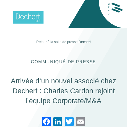
M
E
N
U
Retour à la salle de presse
Dechert
H
COMMUNIQUÉ DE PRESSE
Arrivée d’un nouvel associé chez
Dechert : Charles Cardon rejoint
l’équipe Corporate/M&A
F
Li
T
E