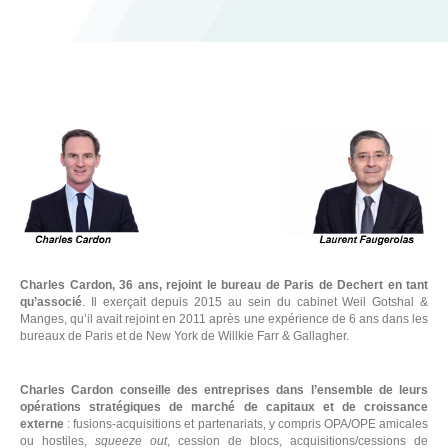
a
n
wi
m
c
k
tt
ail
e
e
er
b
dI
L
o
n
o
k
Charles Cardon, 36 ans, rejoint le bureau de Paris de Dechert en tant
qu’associé
. Il exerçait depuis 2015 au sein du cabinet Weil Gotshal &
Manges, qu’il avait rejoint en 2011 après une expérience de 6 ans dans les
bureaux de Paris et de New York de Willkie Farr & Gallagher.
Charles Cardon conseille des entreprises dans l’ensemble de leurs
opérations stratégiques de marché de capitaux et de croissance
externe
: fusions-acquisitions et partenariats, y compris OPA/OPE amicales
ou hostiles,
squeeze out
, cession de blocs, acquisitions/cessions de