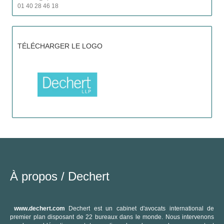
01 40 28 46 18
TÉLÉCHARGER LE LOGO
À propos /
Dechert
C
www.dechert.com
Dechert est un cabinet d'avocats international de
premier plan disposant de 22 bureaux dans le monde. Nous intervenons